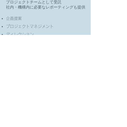
プロジェクトチームとして受託
社内・機構内に必要なレポーティングも提供
企画提案
プロジェクトマネジメント
ディレクション
分析
成果報告
株式会社 しまなみ ライトハウス
愛媛県今治市吉海町
info@shimanami-light.house